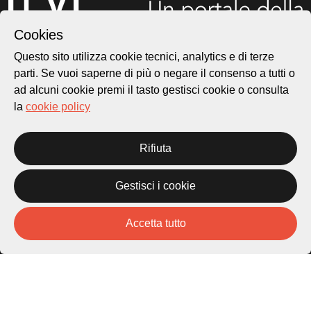
Cookies
Questo sito utilizza cookie tecnici, analytics e di terze
parti. Se vuoi saperne di più o negare il consenso a tutti o
ad alcuni cookie premi il tasto gestisci cookie o consulta
Città di Lugano
Cultura
la
cookie policy
Rifiuta
Piazza Carlo Cattaneo 1
6976 Castagnola
Gestisci i cookie
Archivio Lugano © 2026
Per informazioni:
Accetta tutto
patrimonio@lugano.ch
t. +41 58 866 68 50
Sito istituzionale:
lugano.ch