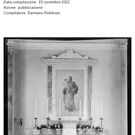
Data compilazione:
15 novembre 2021
Azione:
pubblicazione
Compilatore:
Damiano Robbiani