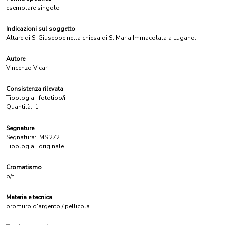
esemplare singolo
Indicazioni sul soggetto
Altare di S. Giuseppe nella chiesa di S. Maria Immacolata a Lugano.
Autore
Vincenzo Vicari
Consistenza rilevata
Tipologia:
fototipo/i
Quantità:
1
Segnature
Segnatura:
MS 272
Tipologia:
originale
Cromatismo
b/n
Materia e tecnica
bromuro d'argento / pellicola