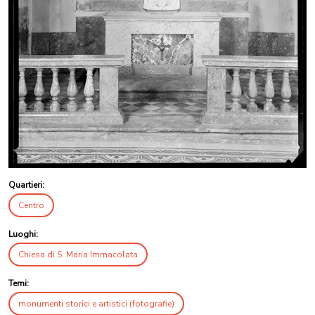
Quartieri:
Centro
Luoghi:
Chiesa di S. Maria Immacolata
Temi:
monumenti storici e artistici (fotografie)