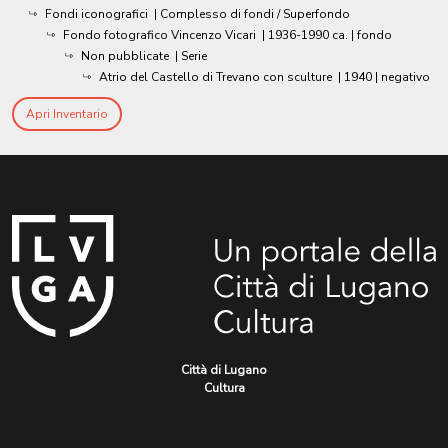
Fondi iconografici
| Complesso di fondi / Superfondo
Fondo fotografico Vincenzo Vicari
|
1936-1990 ca.
| fondo
Non pubblicate
| Serie
Atrio del Castello di Trevano con sculture
|
1940
| negativo
Apri Inventario
Città di Lugano
Cultura