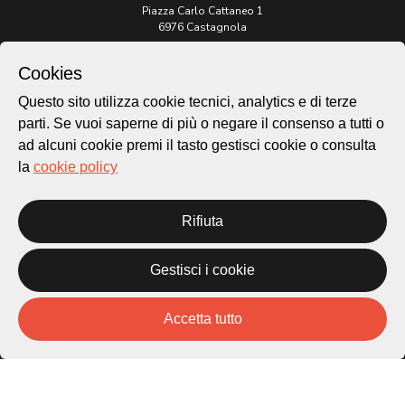
Piazza Carlo Cattaneo 1
6976 Castagnola
Cookies
Archivio Lugano © 2026
Per informazioni:
Questo sito utilizza cookie tecnici, analytics e di terze
patrimonio@lugano.ch
parti. Se vuoi saperne di più o negare il consenso a tutti o
t. +41 58 866 68 50
ad alcuni cookie premi il tasto gestisci cookie o consulta
Sito istituzionale:
la
cookie policy
lugano.ch
Rifiuta
Cookie policy
Privacy Policy
Credits
Gestisci i cookie
Homepage
Temi
Accetta tutto
Mappa
Storie
Novità
Progetti