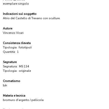
esemplare singolo
Indicazioni sul soggetto
Atrio del Castello di Trevano con sculture.
Autore
Vincenzo Vicari
Consistenza rilevata
Tipologia:
fototipo/i
Quantità:
1
Segnature
Segnatura:
MS 134
Tipologia:
originale
Cromatismo
b/n
Materia e tecnica
bromuro d'argento / pellicola