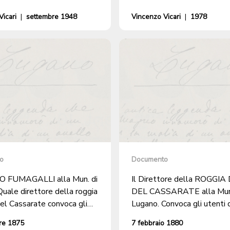
icari
|
settembre 1948
Vincenzo Vicari
|
1978
o
Documento
 FUMAGALLI alla Mun. di
Il Direttore della ROGGI
uale direttore della roggia
DEL CASSARATE alla Mun.
del Cassarate convoca gli
Lugano. Convoca gli utenti della
della ROGGIA.
ROGGIA DESTRA nella sa
re 1875
7 febbraio 1880
municipale per esaminare i 