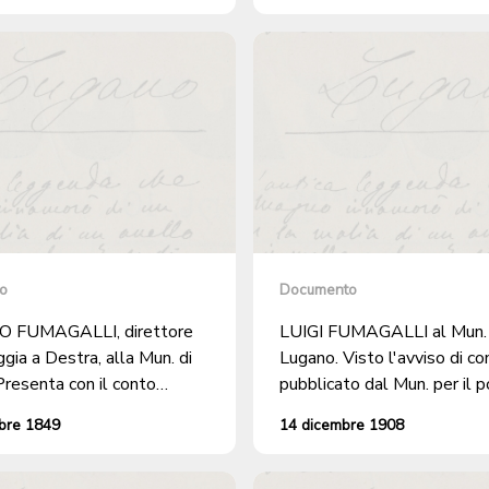
della gestione della roggia.
o
Documento
 FUMAGALLI, direttore
LUIGI FUMAGALLI al Mun. 
gia a Destra, alla Mun. di
Lugano. Visto l'avviso di concorso,
Presenta con il conto
pubblicato dal Mun. per il p
 di sua direzione, alcune
Economo-Contabile-Cassier
bre 1849
14 dicembre 1908
oni in merito al metodo di
Nuovo Ospedale di Lugano, 
.
regolare domanda di concor
carica.