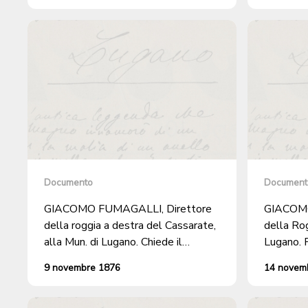
Canobbio e che non riguarda quindi il
Ven. Ospitale di Sta. Maria.
Documento
Document
GIACOMO FUMAGALLI, Direttore
GIACOMO
della roggia a destra del Cassarate,
della Rog
alla Mun. di Lugano. Chiede il
Lugano. 
versamento di fr 70,48, quota
dell'anno
9 novembre 1876
14 novem
spese, per il Ven. Ospitale di Lugano
osservazi
per i lavori eseguiti alla roggia
direzione
dall'ing. PASQUALE LUCCHINI,