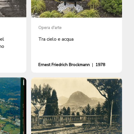
Opera d'arte
del
Tra cielo e acqua
no
Ernest Friedrich Brockmann
|
1978