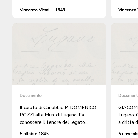
Vincenzo Vicari
|
1943
Vincenzo V
Documento
Document
Il curato di Canobbio P. DOMENICO
GIACOMO
POZZI alla Mun. di Lugano. Fa
Lugano. Q
conoscere il tenore del legato
a dritta 
disposto dal canonico SOMAZZI a
UTENTI 
5 ottobre 1845
5 novemb
favore del Comune e della Chiesa di