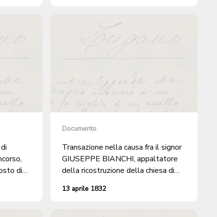
Documento
di
Transazione nella causa fra il signor
GIUSEPPE BIANCHI, appaltatore
osto di
della ricostruzione della chiesa di
e nel
Ponte Capriasca e il Patriziato e
13 aprile 1832
inoltra
Comune omonimi in merito al
so a tale
cornicione da costruirsi sopra il
dipinto esistente su una parete