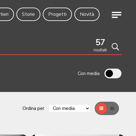
Menu
tieri
Storie
Progetti
Novità
57
risultati
Cerca
Con media
Ordina per
Griglia
Table