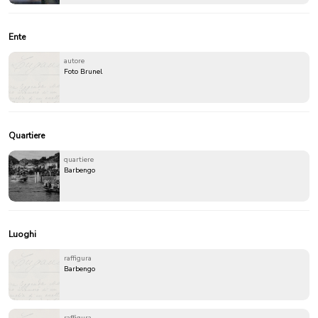
Ente
autore
Foto Brunel
Quartiere
quartiere
Barbengo
Luoghi
raffigura
Barbengo
raffigura