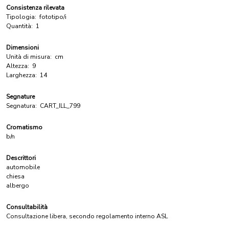
Consistenza rilevata
Tipologia:
fototipo/i
Quantità:
1
Dimensioni
Unità di misura:
cm
Altezza:
9
Larghezza:
14
Segnature
Segnatura:
CART_ILL_799
Cromatismo
b/n
Descrittori
automobile
chiesa
albergo
Consultabilità
Consultazione libera, secondo regolamento interno ASL