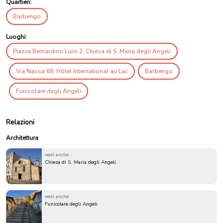
Quartieri:
Barbengo
Luoghi:
Piazza Bernardino Luini 2, Chiesa di S. Maria degli Angeli
Via Nassa 68, Hôtel International au Lac
Barbengo
Funicolare degli Angeli
Relazioni
Architettura
vedi anche
Chiesa di S. Maria degli Angeli
vedi anche
Funicolare degli Angeli