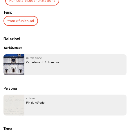
Funicolare Lugano-Stazione
Temi:
tram e funicolari
Relazioni
Architettura
in relazione
Cattedrale di S. Lorenzo
Persona
autore
Finzi, Alfredo
Tema