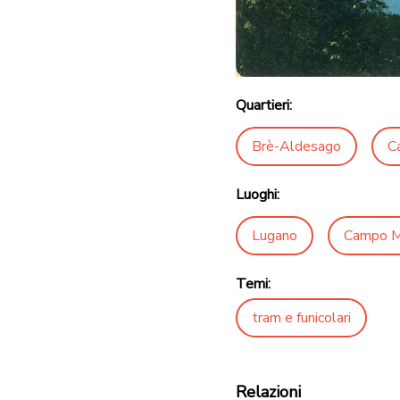
Quartieri:
Brè-Aldesago
C
Luoghi:
Lugano
Campo M
Temi:
tram e funicolari
Relazioni