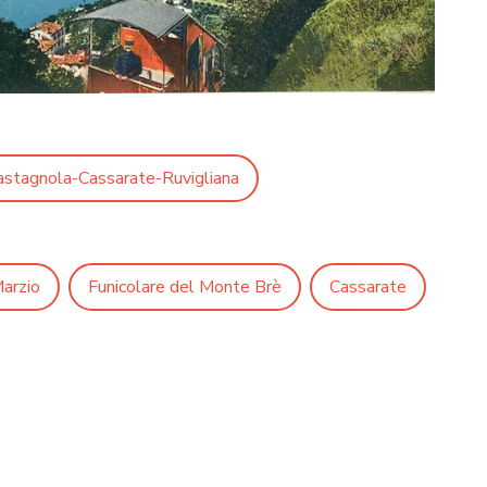
astagnola-Cassarate-Ruvigliana
arzio
Funicolare del Monte Brè
Cassarate