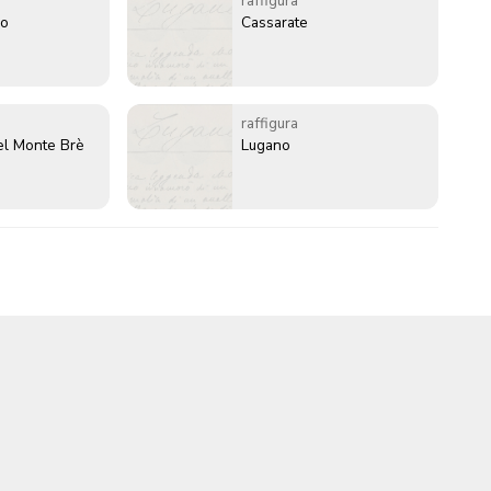
raffigura
io
Cassarate
raffigura
el Monte Brè
Lugano