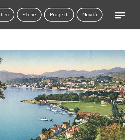
Menu
tieri
Storie
Progetti
Novità