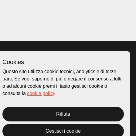
Cookies
Homepage
Questo sito utilizza cookie tecnici, analytics e di terze
o.ch
Temi
parti. Se vuoi saperne di più o negare il consenso a tutti
 50
Mappa
o ad alcuni cookie premi il tasto gestisci cookie o
Storie
consulta la
cookie policy
Novità
Progetti
Rifiuta
Gestisci i cookie
rivacy Policy
Credits