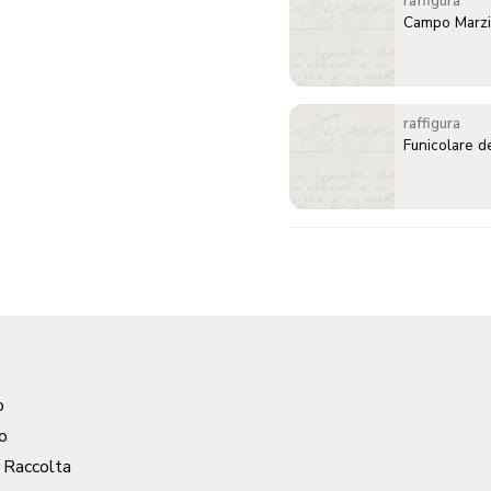
raffigura
Campo Marz
raffigura
Funicolare d
o
o
/ Raccolta