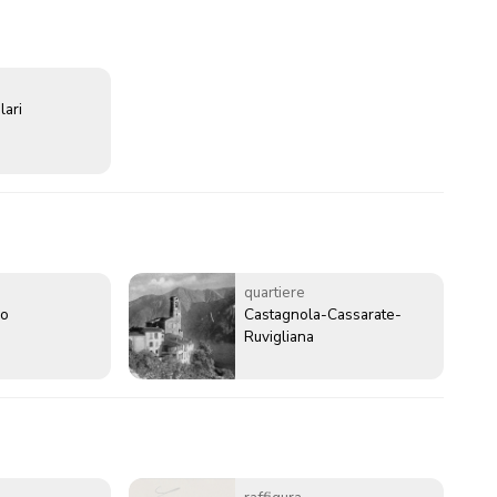
lari
quartiere
go
Castagnola-Cassarate-
Ruvigliana