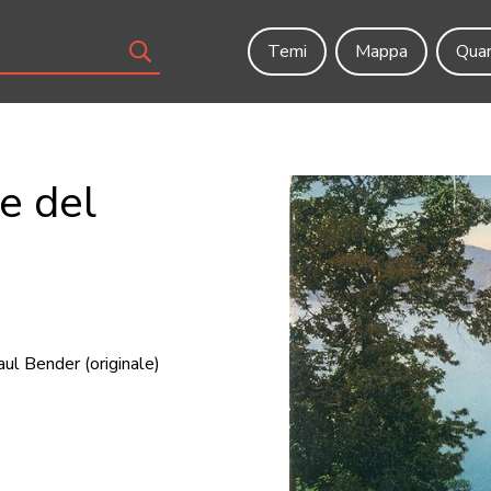
Temi
Mappa
Quar
e del
aul Bender
(originale)