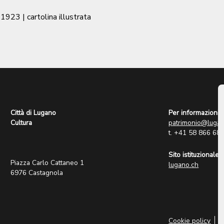
|
1923
| cartolina illustrata
Città di Lugano
Per informazioni:
Cultura
patrimonio@lugan
t. +41 58 866 68
Sito istituzionale:
Piazza Carlo Cattaneo 1
lugano.ch
6976 Castagnola
Cookie policy
P