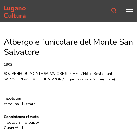
Home page
Men
Ricerca
Albergo e funicolare del Monte San
Salvatore
1903
SOUVENIR DU MONTE SALVATORE 914 MET. / Hôtel Restaurant
SALVATORE-KULM J. HUHN PROP. / Lugano-Salvatore.
(originale)
Tipologia
cartolina illustrata
Consistenza rilevata
Tipologia:
fototipo/i
Quantità:
1