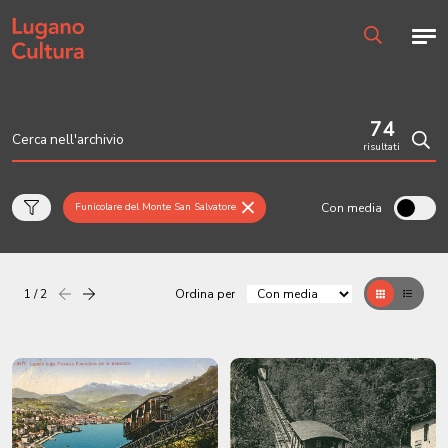
Home page
Men
Ricerca
74
risultati
Cerc
Con media
Funicolare del Monte San Salvatore
1 / 2
Ordina per
Precedente
successiva
Griglia
Table