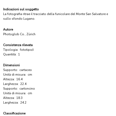
Indicazioni sul soggetto
La fotografia ritrae il tracciato della funicolare del Monte San Salvatore e
sullo sfondo Lugano.
Autore
Photoglob Co., Zürich
Consistenza rilevata
Tipologia:
fototipo/i
Quantità:
1
Dimensioni
Supporto:
cartaceo
Unità di misura:
cm
Altezza:
16.4
Larghezza:
22.4
Supporto:
cartoncino
Unità di misura:
cm
Altezza:
18.3
Larghezza:
24.2
Classificazione