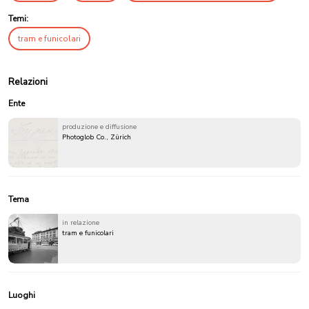
Temi:
tram e funicolari
Relazioni
Ente
produzione e diffusione
Photoglob Co., Zürich
Tema
in relazione
tram e funicolari
Luoghi