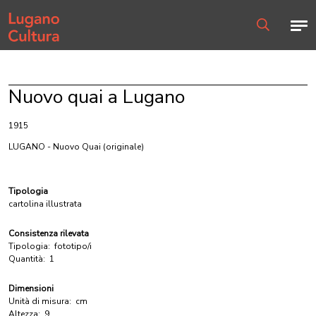
Home page
Men
Ricerca
Nuovo quai a Lugano
1915
LUGANO - Nuovo Quai
(originale)
Tipologia
cartolina illustrata
Consistenza rilevata
Tipologia:
fototipo/i
Quantità:
1
Dimensioni
Unità di misura:
cm
Altezza:
9