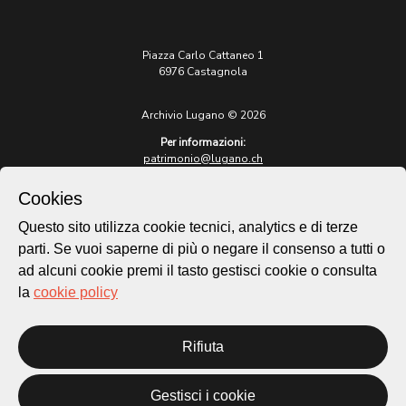
Piazza Carlo Cattaneo 1
6976 Castagnola
Archivio Lugano © 2026
Per informazioni:
patrimonio@lugano.ch
t. +41 58 866 68 50
Cookies
Sito istituzionale:
lugano.ch
Questo sito utilizza cookie tecnici, analytics e di terze
parti. Se vuoi saperne di più o negare il consenso a tutti o
Cookie policy
ad alcuni cookie premi il tasto gestisci cookie o consulta
Privacy Policy
la
cookie policy
Credits
Homepage
Rifiuta
Temi
Mappa
Storie
Gestisci i cookie
Novità