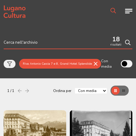
Home page
Men
Ricerca
18
risultati
Cerc
Con
Riva Antonio Caccia 7 e 8, Grand Hotel Splendide
media
1 / 1
Ordina per
Precedente
successiva
Griglia
Table