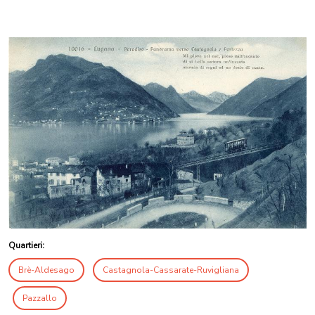
Quartieri:
Brè-Aldesago
Castagnola-Cassarate-Ruvigliana
Pazzallo