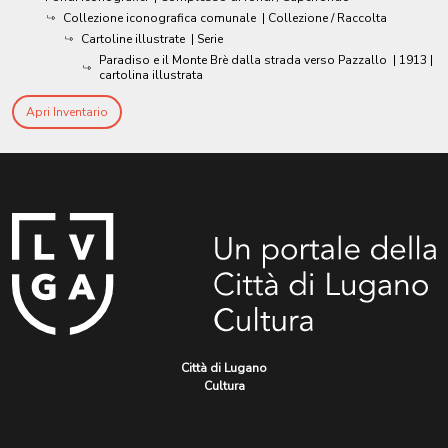
Collezione iconografica comunale
| Collezione / Raccolta
Cartoline illustrate
| Serie
Paradiso e il Monte Brè dalla strada verso Pazzallo
|
1913
|
cartolina illustrata
Apri Inventario
Città di Lugano
Cultura