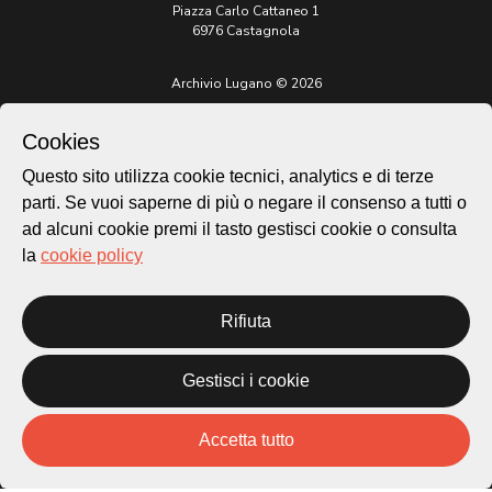
Piazza Carlo Cattaneo 1
6976 Castagnola
Archivio Lugano © 2026
Per informazioni:
patrimonio@lugano.ch
Cookies
t. +41 58 866 68 50
Questo sito utilizza cookie tecnici, analytics e di terze
Sito istituzionale:
parti. Se vuoi saperne di più o negare il consenso a tutti o
lugano.ch
ad alcuni cookie premi il tasto gestisci cookie o consulta
la
cookie policy
Cookie policy
Privacy Policy
Credits
Rifiuta
Homepage
Temi
Gestisci i cookie
Mappa
Storie
Novità
Accetta tutto
Progetti