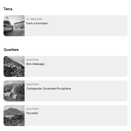
Tema
in relazione
tram e funicolari
Quartiere
quartiere
Brè-Aldesago
quartiere
Castagnola-Cassarate-Ruvigliana
quartiere
Pazzallo