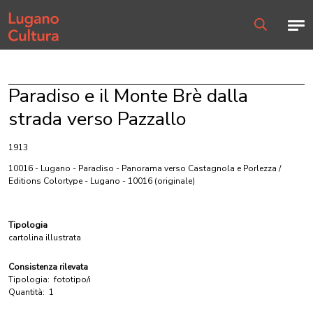
Home page
Men
Ricerca
Paradiso e il Monte Brè dalla
strada verso Pazzallo
1913
10016 - Lugano - Paradiso - Panorama verso Castagnola e Porlezza /
Editions Colortype - Lugano - 10016
(originale)
Tipologia
cartolina illustrata
Consistenza rilevata
Tipologia:
fototipo/i
Quantità:
1