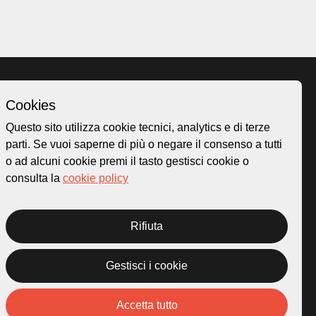
Cookies
Homepage
Questo sito utilizza cookie tecnici, analytics e di terze
o.ch
Temi
parti. Se vuoi saperne di più o negare il consenso a tutti
 50
Mappa
o ad alcuni cookie premi il tasto gestisci cookie o
Storie
consulta la
cookie policy
Novità
Progetti
Rifiuta
Gestisci i cookie
rivacy Policy
Credits
Accetta tutto