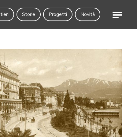
Menu
tieri
Storie
Progetti
Novità