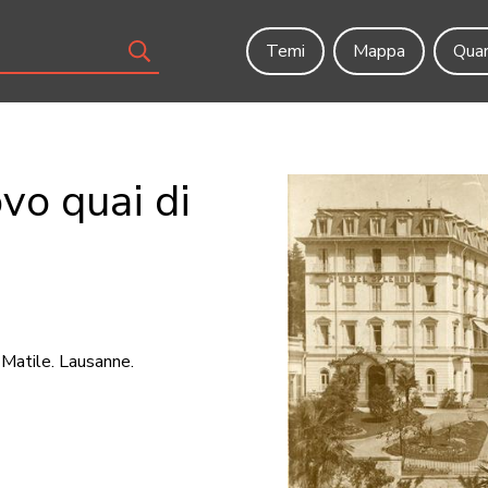
Temi
Mappa
Quar
vo quai di
-Matile. Lausanne.