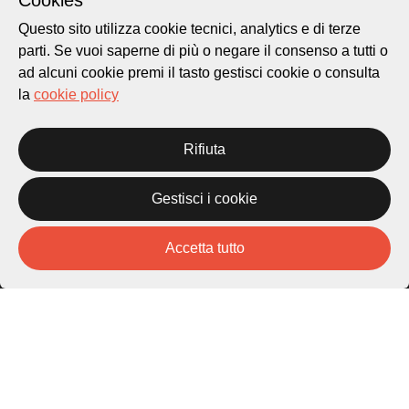
Cookies
Questo sito utilizza cookie tecnici, analytics e di terze
parti. Se vuoi saperne di più o negare il consenso a tutti o
ad alcuni cookie premi il tasto gestisci cookie o consulta
la
cookie policy
Rifiuta
Città di Lugano
Cultura
Gestisci i cookie
Accetta tutto
Piazza Carlo Cattaneo 1
6976 Castagnola
Archivio Lugano © 2026
Per informazioni:
patrimonio@lugano.ch
t. +41 58 866 68 50