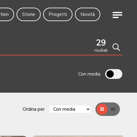
Menu
tieri
Storie
Progetti
Novità
29
risultati
Cerca
Con media
Ordina per
Griglia
Table