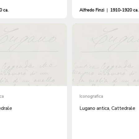
 ca.
Alfredo Finzi
|
1910-1920 ca.
ca
Iconografica
edrale
Lugano antica, Cattedrale