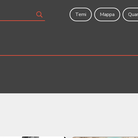
Temi
Mappa
Quar