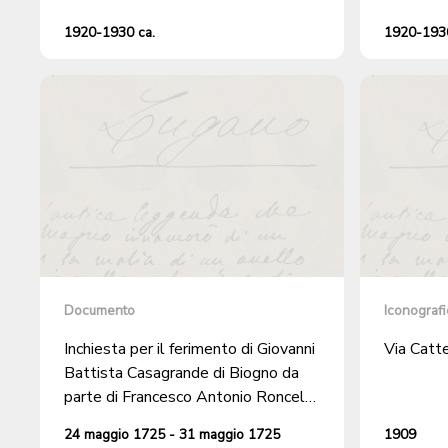
1920-1930 ca.
1920-1930
Documento
Iconografi
Inchiesta per il ferimento di Giovanni
Via Catt
Battista Casagrande di Biogno da
parte di Francesco Antonio Roncelli
di Cremignone sulla "rizada di S.
24 maggio 1725 - 31 maggio 1725
1909
Lorenzo" a Lugano, seguito a un