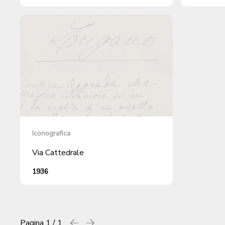
litigio per alcune foglie di gelso
Iconografica
Via Cattedrale
1936
Pagina
1 / 1
Precedente
successiva