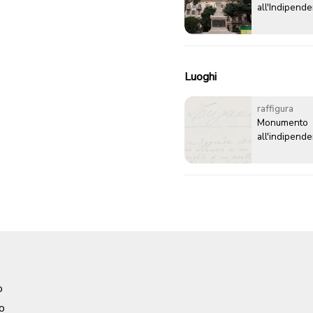
all'Indipende
Luoghi
raffigura
Monumento
all'indipende
o
o