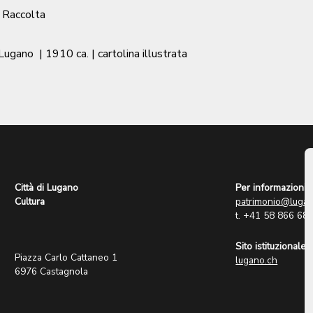
/ Raccolta
 Lugano
|
1910 ca.
| cartolina illustrata
Città di Lugano
Per informazioni:
Cultura
patrimonio@lugan
t. +41 58 866 68
Sito istituzionale:
Piazza Carlo Cattaneo 1
lugano.ch
6976 Castagnola