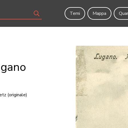
Temi
Mappa
Quar
ugano
etz
(originale)