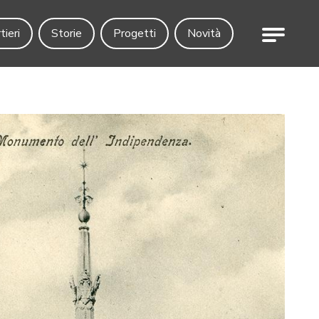
Menu
tieri
Storie
Progetti
Novità