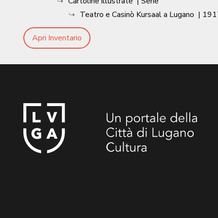
Cartoline illustrate
| Serie
Teatro e Casinò Kursaal a Lugano
|
191
Apri Inventario