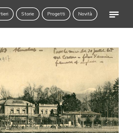
Menu
tieri
Storie
Progetti
Novità