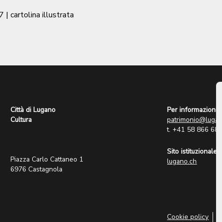
7
| cartolina illustrata
Città di Lugano
Per informazioni:
Cultura
patrimonio@lugan
t. +41 58 866 68
Sito istituzionale:
Piazza Carlo Cattaneo 1
lugano.ch
6976 Castagnola
Cookie policy
P