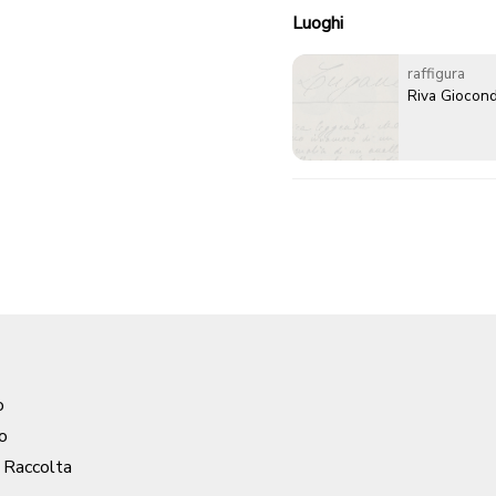
Luoghi
raffigura
Riva Giocond
o
o
/ Raccolta