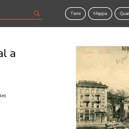
Temi
Mappa
Quar
al a
ale)