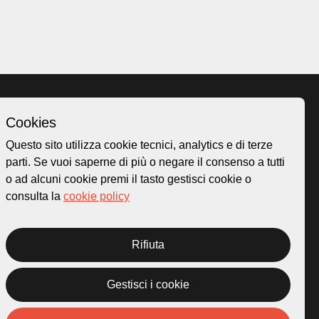
Cookies
Homepage
Questo sito utilizza cookie tecnici, analytics e di terze
o.ch
Temi
parti. Se vuoi saperne di più o negare il consenso a tutti
 50
Mappa
o ad alcuni cookie premi il tasto gestisci cookie o
Storie
consulta la
cookie policy
Novità
Progetti
Rifiuta
Gestisci i cookie
rivacy Policy
Credits