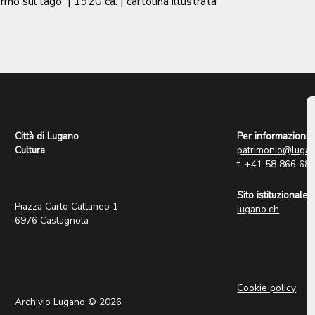
ermo sul lago
|
1920 ca.
| cartolina illustrata
Città di Lugano
Per informazioni:
Cultura
patrimonio@lugan
t. +41 58 866 68
Sito istituzionale:
Piazza Carlo Cattaneo 1
lugano.ch
6976 Castagnola
Cookie policy
P
Archivio Lugano © 2026