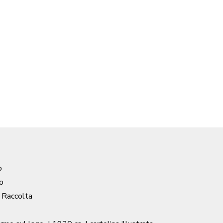
o
o
/ Raccolta