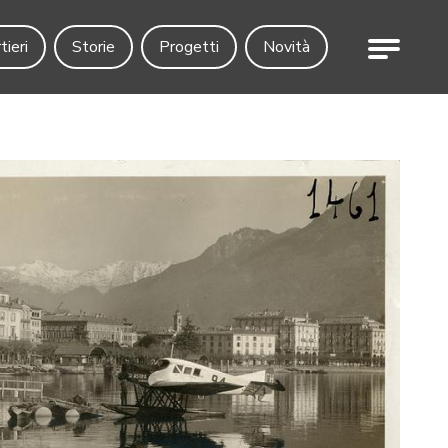
Menu
tieri
Storie
Progetti
Novità