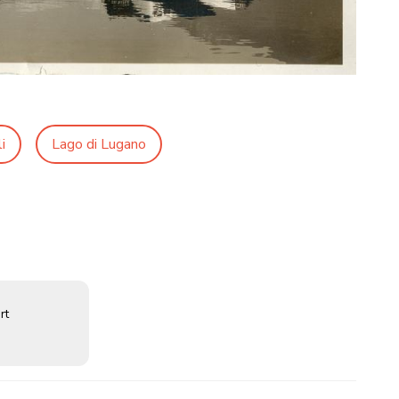
i
Lago di Lugano
rt