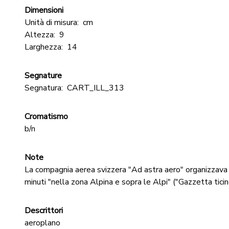
Dimensioni
Unità di misura:
cm
Altezza:
9
Larghezza:
14
Segnature
Segnatura:
CART_ILL_313
Cromatismo
b/n
Note
La compagnia aerea svizzera "Ad astra aero" organizzava 
minuti "nella zona Alpina e sopra le Alpi" ("Gazzetta tici
Descrittori
aeroplano