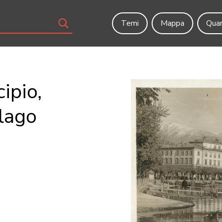
Temi
Mappa
Quar
ipio,
 lago