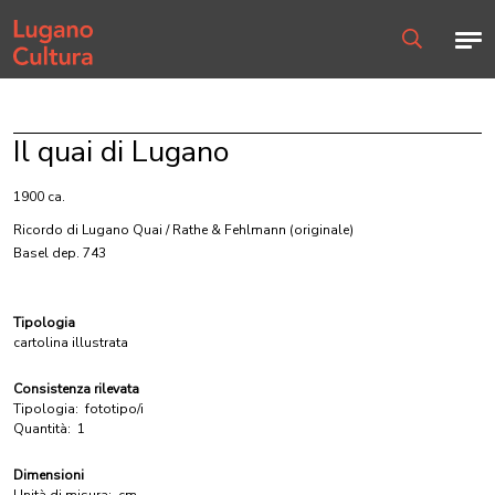
Home page
Men
Ricerca
Il quai di Lugano
1900 ca.
Ricordo di Lugano Quai / Rathe & Fehlmann
(originale)
Basel dep. 743
Tipologia
cartolina illustrata
Consistenza rilevata
Tipologia:
fototipo/i
Quantità:
1
Dimensioni