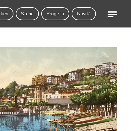
Menu
tieri
Storie
Progetti
Novità