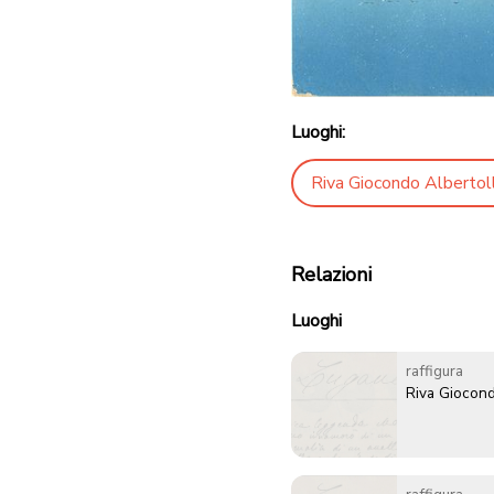
Luoghi:
Riva Giocondo Albertoll
Relazioni
Luoghi
raffigura
Riva Giocond