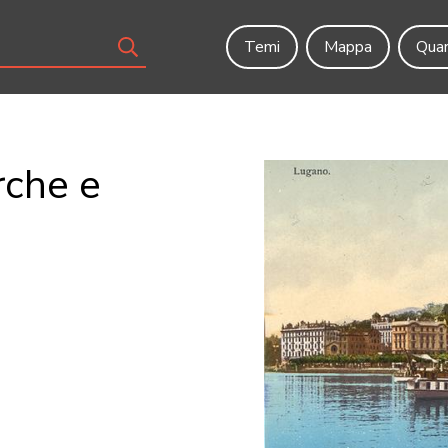
Temi
Mappa
Quar
rche e