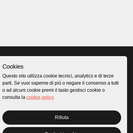
Cookies
Homepage
Questo sito utilizza cookie tecnici, analytics e di terze
o.ch
Temi
parti. Se vuoi saperne di più o negare il consenso a tutti
 50
Mappa
o ad alcuni cookie premi il tasto gestisci cookie o
Storie
consulta la
cookie policy
Novità
Progetti
Rifiuta