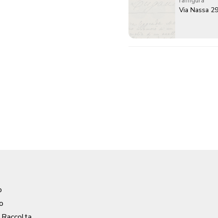
raffigura
Via Nassa 2
o
o
/ Raccolta