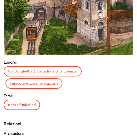
Luoghi:
Via Borghetto 2, Cattedrale di S. Lorenzo
Funicolare Lugano-Stazione
Temi:
tram e funicolari
Relazioni
Architettura