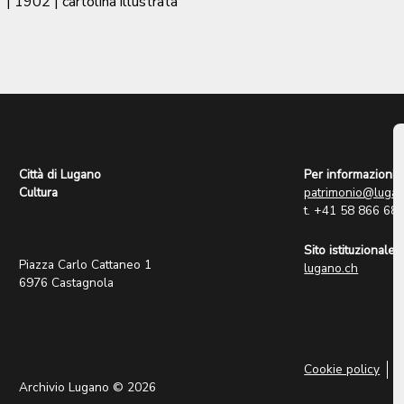
|
1902
| cartolina illustrata
Città di Lugano
Per informazioni:
Cultura
patrimonio@lugan
t. +41 58 866 68
Sito istituzionale:
Piazza Carlo Cattaneo 1
lugano.ch
6976 Castagnola
Cookie policy
P
Archivio Lugano © 2026