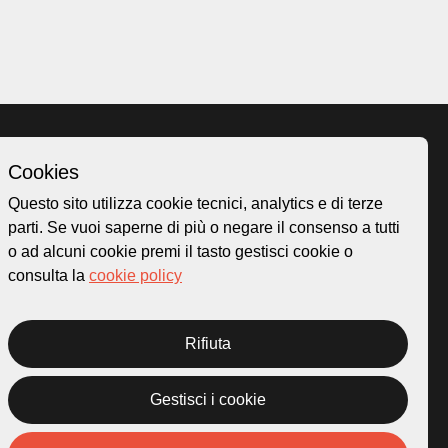
Cookies
Homepage
Questo sito utilizza cookie tecnici, analytics e di terze
o.ch
Temi
parti. Se vuoi saperne di più o negare il consenso a tutti
 50
Mappa
o ad alcuni cookie premi il tasto gestisci cookie o
Storie
consulta la
cookie policy
Novità
Progetti
Rifiuta
Gestisci i cookie
rivacy Policy
Credits