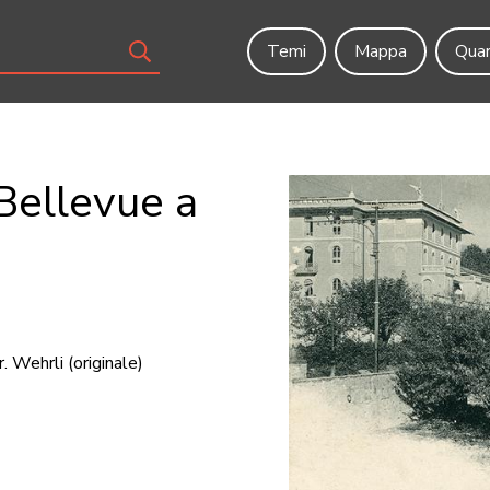
Temi
Mappa
Quar
Bellevue a
. Wehrli
(originale)