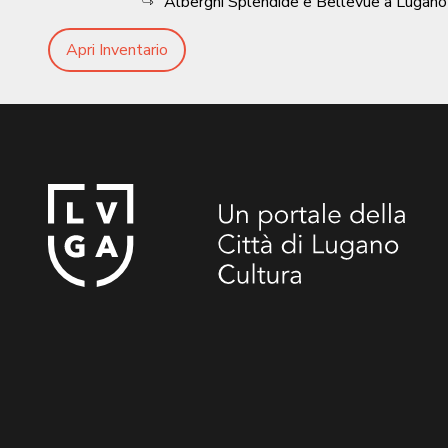
Alberghi Splendide e Bellevue a Lugano
Apri Inventario