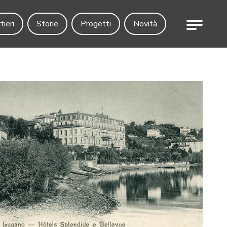
Menu
tieri
Storie
Progetti
Novità