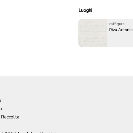
Luoghi
raffigura
Riva Antonio
o
o
/ Raccolta