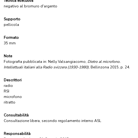
Tecnica esecutiva
negativo al bromuro d'argento
Supporto
pellicola
Formato
35 mm
Note
Fotografia pubblicata in: Nelly Valsangiacomo,
Dietro al microfono.
Intellettuali italiani alla Radio svizzera (1930-1980)
, Bellinzona 2015, p. 24.
Descrittori
radio
RSI
microfono
ritratto
Consultabilità
Consultazione libera, secondo regolamento interno ASL
Responsabilità