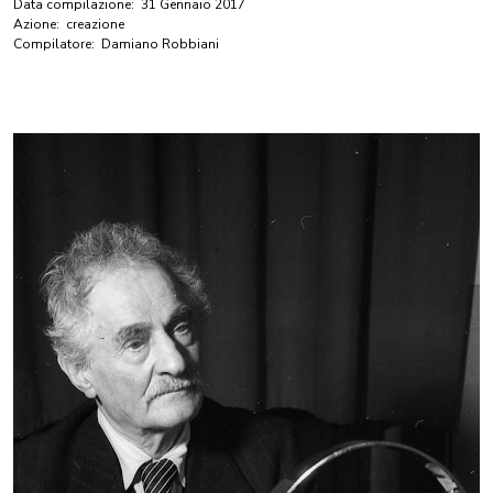
Data compilazione:
31 Gennaio 2017
Azione:
creazione
Compilatore:
Damiano Robbiani