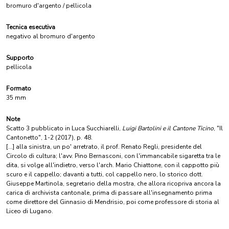
bromuro d'argento / pellicola
Tecnica esecutiva
negativo al bromuro d'argento
Supporto
pellicola
Formato
35 mm
Note
Scatto 3 pubblicato in Luca Succhiarelli,
Luigi Bartolini e il Cantone Ticino
, "Il
Cantonetto", 1-2 (2017), p. 48.
[...] alla sinistra, un po' arretrato, il prof. Renato Regli, presidente del
Circolo di cultura; l'avv. Pino Bernasconi, con l'immancabile sigaretta tra le
dita, si volge all'indietro, verso l'arch. Mario Chiattone, con il cappotto più
scuro e il cappello; davanti a tutti, col cappello nero, lo storico dott.
Giuseppe Martinola, segretario della mostra, che allora ricopriva ancora la
carica di archivista cantonale, prima di passare all'insegnamento prima
come direttore del Ginnasio di Mendrisio, poi come professore di storia al
Liceo di Lugano.