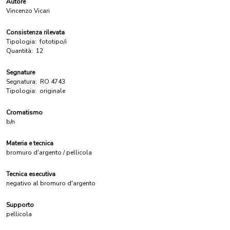
Autore
Vincenzo Vicari
Consistenza rilevata
Tipologia:
fototipo/i
Quantità:
12
Segnature
Segnatura:
RO 4743
Tipologia:
originale
Cromatismo
b/n
Materia e tecnica
bromuro d'argento / pellicola
Tecnica esecutiva
negativo al bromuro d'argento
Supporto
pellicola