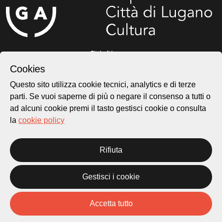
Città di Lugano
Cultura
Cookies
Questo sito utilizza cookie tecnici, analytics e di terze
parti. Se vuoi saperne di più o negare il consenso a tutti o
Piazza Carlo Cattaneo 1
6976 Castagnola
ad alcuni cookie premi il tasto gestisci cookie o consulta
la
cookie policy
Archivio Lugano © 2026
Per informazioni:
Rifiuta
patrimonio@lugano.ch
t. +41 58 866 68 50
Gestisci i cookie
Sito istituzionale:
lugano.ch
Accetta tutto
Cookie policy