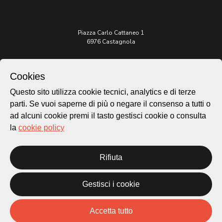
Piazza Carlo Cattaneo 1
6976 Castagnola
Archivio Lugano © 2026
Cookies
Per informazioni:
patrimonio@lugano.ch
Questo sito utilizza cookie tecnici, analytics e di terze
t. +41 58 866 68 50
parti. Se vuoi saperne di più o negare il consenso a tutti o
ad alcuni cookie premi il tasto gestisci cookie o consulta
Sito istituzionale:
lugano.ch
la
cookie policy
Cookie policy
Rifiuta
Privacy Policy
Credits
Homepage
Gestisci i cookie
Temi
Mappa
Accetta tutto
Storie