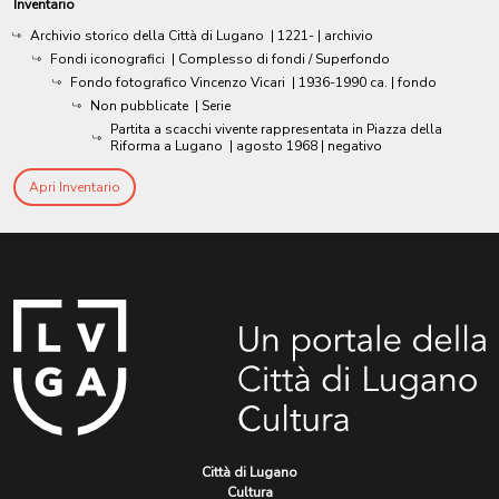
Inventario
Archivio storico della Città di Lugano
|
1221-
| archivio
Fondi iconografici
| Complesso di fondi / Superfondo
Fondo fotografico Vincenzo Vicari
|
1936-1990 ca.
| fondo
Non pubblicate
| Serie
Partita a scacchi vivente rappresentata in Piazza della
Riforma a Lugano
|
agosto 1968
| negativo
Apri Inventario
Città di Lugano
Cultura