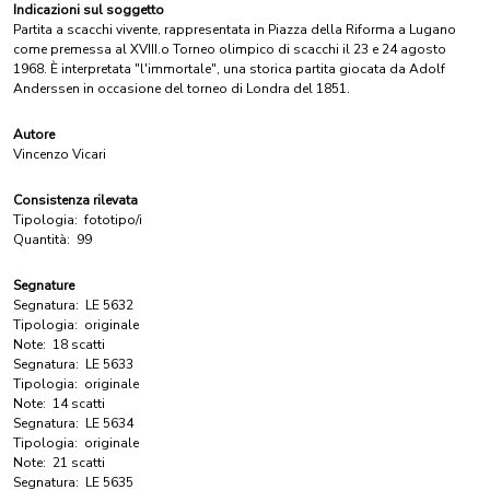
Indicazioni sul soggetto
Partita a scacchi vivente, rappresentata in Piazza della Riforma a Lugano
come premessa al XVIII.o Torneo olimpico di scacchi il 23 e 24 agosto
1968. È interpretata "l'immortale", una storica partita giocata da Adolf
Anderssen in occasione del torneo di Londra del 1851.
Autore
Vincenzo Vicari
Consistenza rilevata
Tipologia:
fototipo/i
Quantità:
99
Segnature
Segnatura:
LE 5632
Tipologia:
originale
Note:
18 scatti
Segnatura:
LE 5633
Tipologia:
originale
Note:
14 scatti
Segnatura:
LE 5634
Tipologia:
originale
Note:
21 scatti
Segnatura:
LE 5635