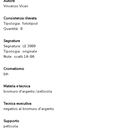
Autore
Vincenzo Vicari
Consistenza rilevata
Tipologia:
fototipo/i
Quantità:
8
Segnature
Segnatura:
LE 3989
Tipologia:
originale
Note:
scatti 1A-8A
Cromatismo
b/n
Materia e tecnica
bromuro d'argento / pellicola
Tecnica esecutiva
negativo al bromuro d'argento
Supporto
pellicola