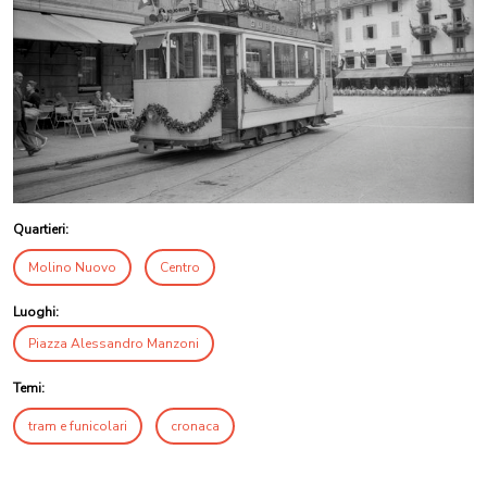
Quartieri:
Molino Nuovo
Centro
Luoghi:
Piazza Alessandro Manzoni
Temi:
tram e funicolari
cronaca