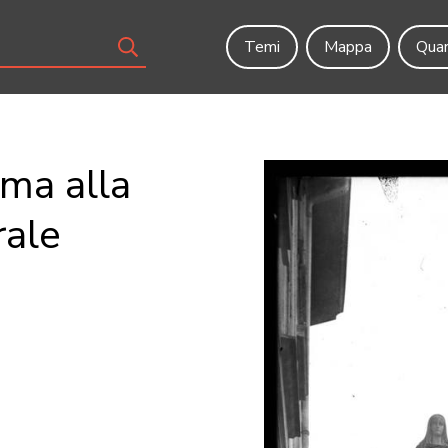
Temi
Mappa
Quar
ima alla
rale