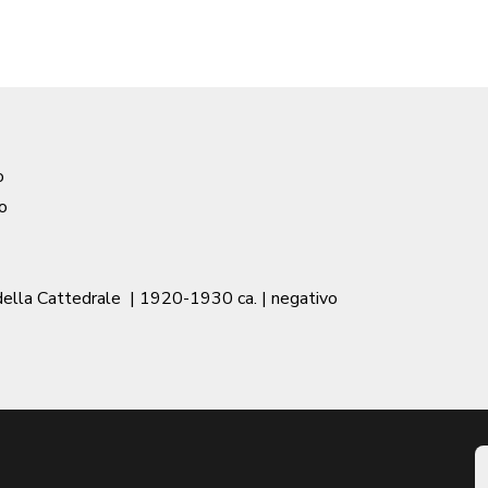
o
o
 della Cattedrale
|
1920-1930 ca.
| negativo