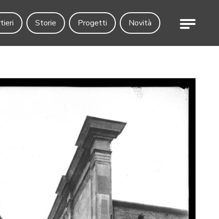
Menu
tieri
Storie
Progetti
Novità