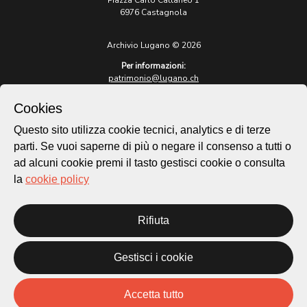
6976 Castagnola
Archivio Lugano © 2026
Per informazioni:
patrimonio@lugano.ch
t. +41 58 866 68 50
Cookies
Sito istituzionale:
lugano.ch
Questo sito utilizza cookie tecnici, analytics e di terze
parti. Se vuoi saperne di più o negare il consenso a tutti o
Cookie policy
ad alcuni cookie premi il tasto gestisci cookie o consulta
Privacy Policy
la
cookie policy
Credits
Homepage
Temi
Rifiuta
Mappa
Storie
Gestisci i cookie
Novità
Progetti
Accetta tutto