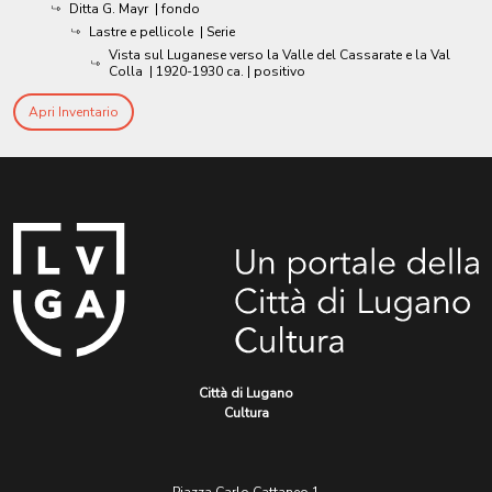
Ditta G. Mayr
| fondo
Lastre e pellicole
| Serie
Vista sul Luganese verso la Valle del Cassarate e la Val
Colla
|
1920-1930 ca.
| positivo
Apri Inventario
Città di Lugano
Cultura
Piazza Carlo Cattaneo 1