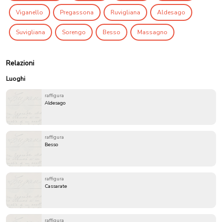
Viganello
Pregassona
Ruvigliana
Aldesago
Suvigliana
Sorengo
Besso
Massagno
Relazioni
Luoghi
raffigura
Aldesago
raffigura
Besso
raffigura
Cassarate
raffigura