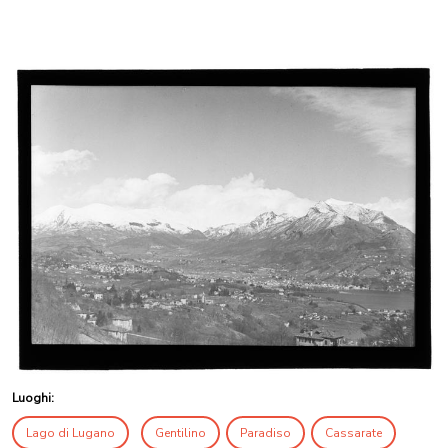
Luoghi:
Lago di Lugano
Gentilino
Paradiso
Cassarate