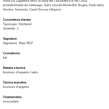
Vista sul Luganese verso la Valle del Cassarate e la Val Colla,
probabilmente da Certenago. Sullo sfondo Monte Brè, Boglia, Denti della
Vecchia, Gazzirola, Caval Drossa e Bigorio.
Consistenza rilevata
Tipologia:
fototipo/i
Quantità:
1
Segnature
Segnatura:
Mayr 0537
Cromatismo
b/n
Materia e tecnica
bromuro d'argento / vetro
Tecnica esecutiva
bromuro d'argento
Orientamento
orizzontale