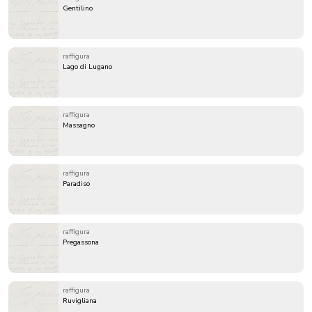
Gentilino
raffigura
Lago di Lugano
raffigura
Massagno
raffigura
Paradiso
raffigura
Pregassona
raffigura
Ruvigliana