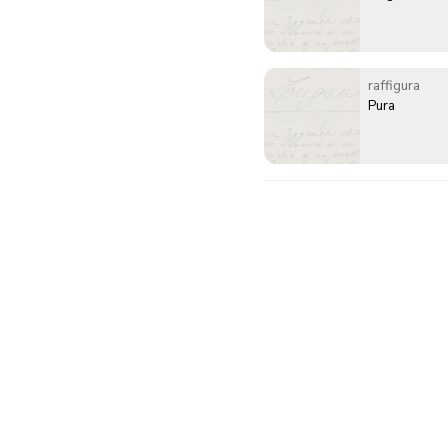
raffigura
Pura