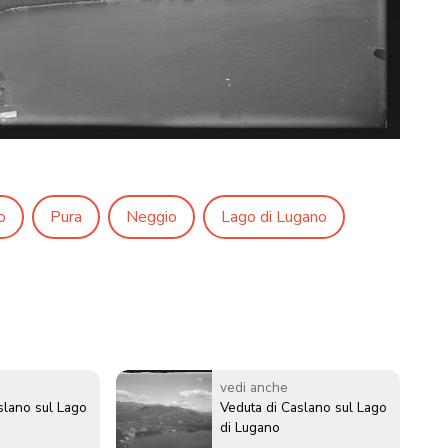
o
Pura
Neggio
Lago di Lugano
vedi anche
slano sul Lago
Veduta di Caslano sul Lago
di Lugano