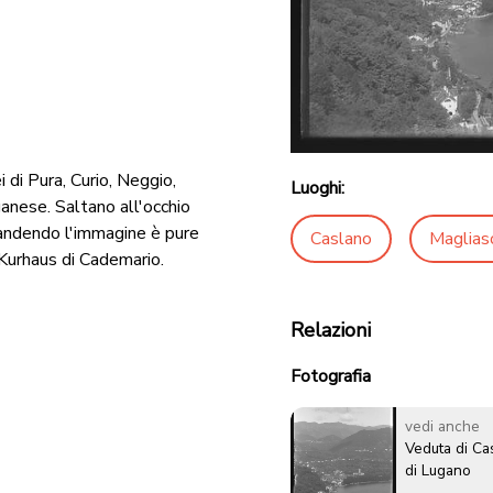
 di Pura, Curio, Neggio,
Luoghi:
anese. Saltano all'occhio
grandendo l'immagine è pure
Caslano
Maglias
 Kurhaus di Cademario.
Relazioni
Fotografia
vedi anche
Veduta di Ca
di Lugano