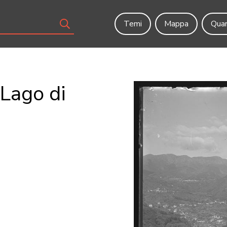
Temi
Mappa
Quar
 Lago di