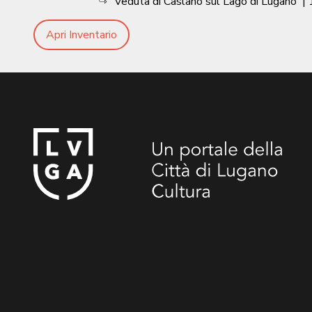
Veduta di Caslano sul Lago di Lugano
|
Apri Inventario