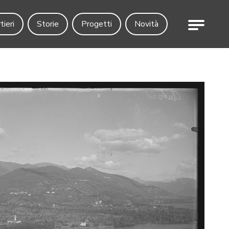
Menu
tieri
Storie
Progetti
Novità