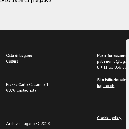
1910-1916 ca.
| negativo
Città di Lugano
Per informazioni:
Cultura
patrimonio@lugan
t. +41 58 866 68
Sito istituzionale:
Piazza Carlo Cattaneo 1
lugano.ch
6976 Castagnola
Cookie policy
P
Archivio Lugano © 2026