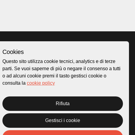
Cookies
Homepage
Questo sito utilizza cookie tecnici, analytics e di terze
o.ch
Temi
parti. Se vuoi saperne di più o negare il consenso a tutti
 50
Mappa
o ad alcuni cookie premi il tasto gestisci cookie o
Storie
consulta la
cookie policy
Novità
Progetti
Rifiuta
Gestisci i cookie
rivacy Policy
Credits