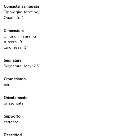
Consistenza rilevata
Tipologia:
fototipo/i
Quantità:
1
Dimensioni
Unità di misura:
cm
Altezza:
9
Larghezza:
14
Segnature
Segnatura:
Mayr 2.51
Cromatismo
b/n
Orientamento
orizzontale
Supporto
cartaceo
Descrittori