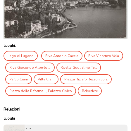
Luoghi:
Lago di Lugano
Riva Antonio Caccia
Riva Vincenzo Vela
Riva Giocondo Albertolli
Rivetta Guglielmo Tell
Parco Ciani
Villa Ciani
Piazza Riziero Rezzonico 2
Piazza della Riforma 1, Palazzo Civico
Belvedere
Relazioni
Luoghi
cita