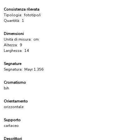
Consistenza rilevata
Tipologia:
fototipo/i
Quantità:
1
Dimensioni
Unità di misura:
cm
Altezza:
9
Larghezza:
14
Segnature
Segnatura:
Mayr 1.356
Cromatismo
b/n
Orientamento
orizzontale
Supporto
cartaceo
Descrittori