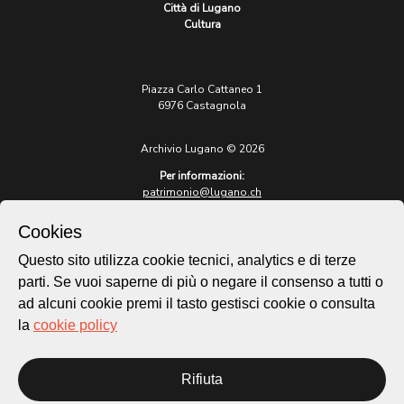
Città di Lugano
Cultura
Piazza Carlo Cattaneo 1
6976 Castagnola
Archivio Lugano © 2026
Per informazioni:
patrimonio@lugano.ch
t. +41 58 866 68 50
Cookies
Sito istituzionale:
lugano.ch
Questo sito utilizza cookie tecnici, analytics e di terze
parti. Se vuoi saperne di più o negare il consenso a tutti o
Cookie policy
ad alcuni cookie premi il tasto gestisci cookie o consulta
Privacy Policy
la
cookie policy
Credits
Homepage
Rifiuta
Temi
Mappa