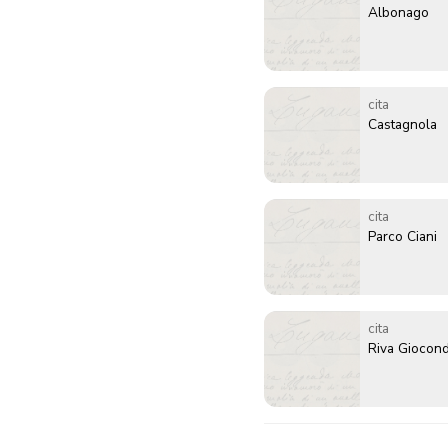
Albonago
cita
Castagnola
cita
Parco Ciani
cita
Riva Giocond