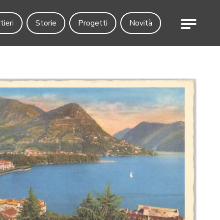
Menu
tieri
Storie
Progetti
Novità