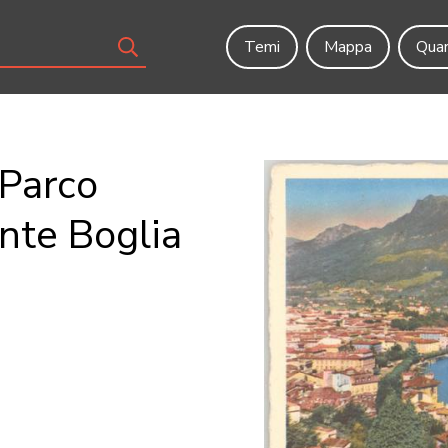
Temi
Mappa
Quar
 Parco
nte Boglia