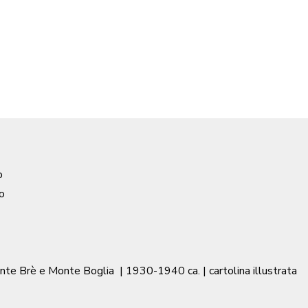
o
o
onte Brè e Monte Boglia
|
1930-1940 ca.
| cartolina illustrata