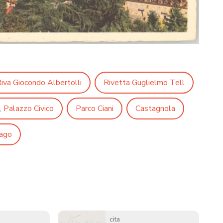
iva Giocondo Albertolli
Rivetta Guglielmo Tell
, Palazzo Civico
Parco Ciani
Castagnola
ago
cita