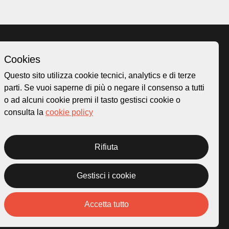
Cookies
Homepage
Questo sito utilizza cookie tecnici, analytics e di terze
o.ch
Temi
parti. Se vuoi saperne di più o negare il consenso a tutti
 50
Mappa
o ad alcuni cookie premi il tasto gestisci cookie o
Storie
consulta la
cookie policy
Novità
Progetti
Rifiuta
Gestisci i cookie
rivacy Policy
Credits
Accetta tutto