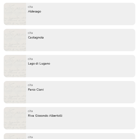
cita
Aldesago
cita
Castagnola
cita
Lago di Lugano
cita
Parco Ciani
cita
Riva Giocondo Albertolli
cita