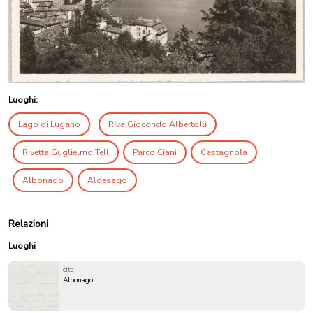
Luoghi:
Lago di Lugano
Riva Giocondo Albertolli
Rivetta Guglielmo Tell
Parco Ciani
Castagnola
Albonago
Aldesago
Relazioni
Luoghi
cita
Albonago