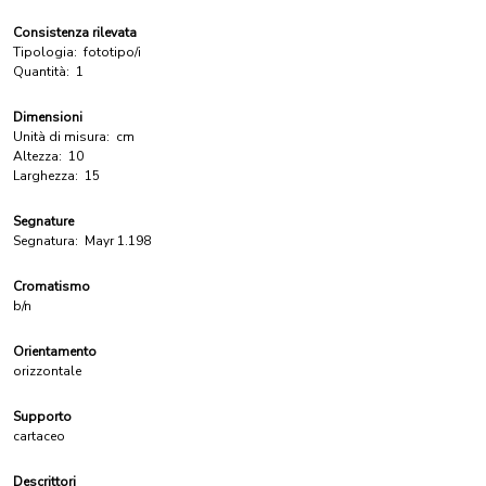
Consistenza rilevata
Tipologia:
fototipo/i
Quantità:
1
Dimensioni
Unità di misura:
cm
Altezza:
10
Larghezza:
15
Segnature
Segnatura:
Mayr 1.198
Cromatismo
b/n
Orientamento
orizzontale
Supporto
cartaceo
Descrittori