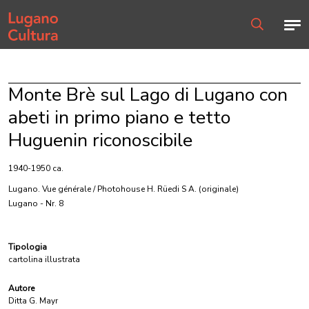
Home page
Men
Ricerca
Monte Brè sul Lago di Lugano con
abeti in primo piano e tetto
Huguenin riconoscibile
1940-1950 ca.
Lugano. Vue générale / Photohouse H. Rüedi S A.
(originale)
Lugano - Nr. 8
Tipologia
cartolina illustrata
Autore
Ditta G. Mayr