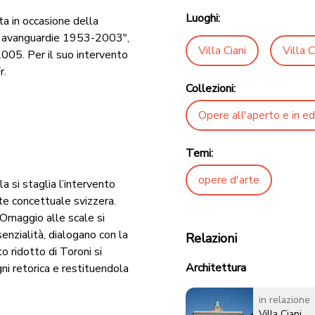
Luoghi:
ta in occasione della
e avanguardie 1953-2003",
Villa Ciani
Villa C
2005. Per il suo intervento
r.
Collezioni:
Opere all'aperto e in edi
Temi:
opere d'arte
a si staglia l’intervento
rte concettuale svizzera.
 Omaggio alle scale si
senzialità, dialogano con la
Relazioni
o ridotto di Toroni si
Architettura
gni retorica e restituendola
in relazione
Villa Ciani