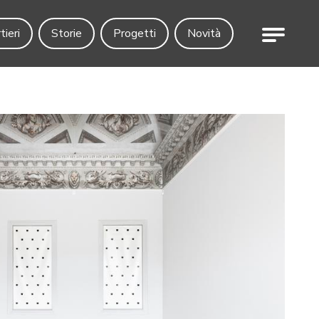
Menu
tieri
Storie
Progetti
Novità