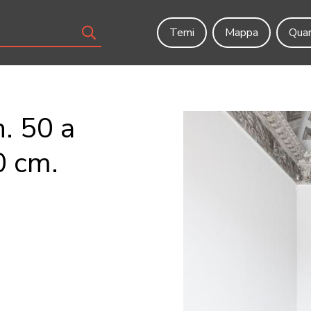
Temi
Mappa
Quar
. 50 a
30 cm.