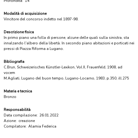
Profondità:
14
Modalità di acquisizione
Vincitore del concorso indetto nel 1897-98.
Descrizione fisica
In primo piano una folla di persone, alcune delle quali sulla sinistra, sta
innalzando l'albero della libertà. In secondo piano abitazioni e porticati nei
pressi di Piazza Riforma a Lugano.
Bibliografia
C.Brun, Schweizerisches Künstler-Lexikon, Vol.II, Frauenfeld, 1908, ad
vocem
M.Agliati, Lugano del buon tempo, Lugano-Locarno, 1983, p.350, ill.275
Materia e tecnica
Bronzo
Responsabilità
Data compilazione:
26.01.2022
Azione:
creazione
Compilatore:
Alamia Federica