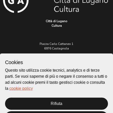
Città di Lugano
Cultura
Piazza Carlo Cattaneo 1
6976 Castagnola
Archivio Lugano © 2026
Cookies
Per informazioni:
Questo sito utilizza cookie tecnici, analytics e di terze
patrimonio@lugano.ch
parti. Se vuoi saperne di più o negare il consenso a tutti o
t. +41 58 866 68 50
ad alcuni cookie premi il tasto gestisci cookie o consulta
Sito istituzionale:
la
cookie policy
lugano.ch
Cookie policy
Rifiuta
Privacy Policy
Credits