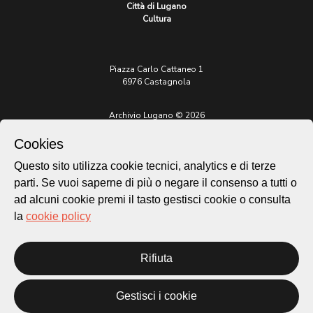
Città di Lugano
Cultura
Piazza Carlo Cattaneo 1
6976 Castagnola
Archivio Lugano © 2026
Per informazioni:
Cookies
patrimonio@lugano.ch
t. +41 58 866 68 50
Questo sito utilizza cookie tecnici, analytics e di terze
parti. Se vuoi saperne di più o negare il consenso a tutti o
Sito istituzionale:
lugano.ch
ad alcuni cookie premi il tasto gestisci cookie o consulta
la
cookie policy
Cookie policy
Privacy Policy
Credits
Rifiuta
Homepage
Temi
Gestisci i cookie
Mappa