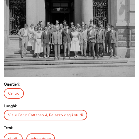
Quartieri:
Centro
Luoghi:
Viale Carlo Cattaneo 4, Palazzo degli studi
Temi:
ritratti
educazione