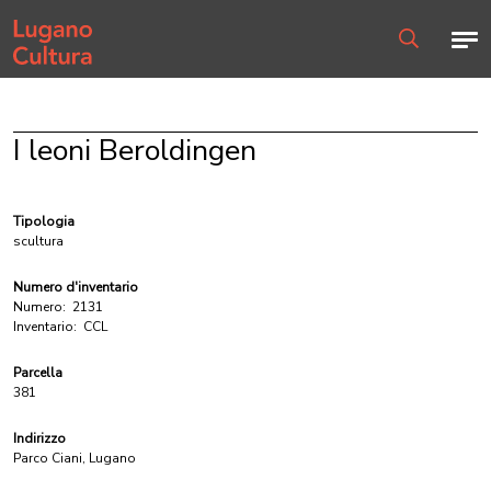
Home page
Men
Ricerca
I leoni Beroldingen
Tipologia
scultura
Numero d'inventario
Numero:
2131
Inventario:
CCL
Parcella
381
Indirizzo
Parco Ciani, Lugano