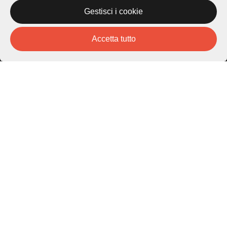
Gestisci i cookie
Piazza Carlo Cattaneo 1
6976 Castagnola
Accetta tutto
Archivio Lugano © 2026
Per informazioni:
patrimonio@lugano.ch
t. +41 58 866 68 50
Sito istituzionale:
lugano.ch
Cookie policy
Privacy Policy
Credits
Homepage
Temi
Mappa
Storie
Novità