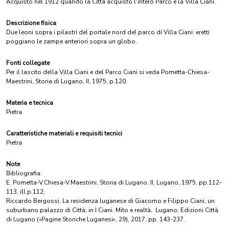
Acquisto nel 1912 quando la Città acquistò l'intero Parco e la Villa Ciani.
Descrizione fisica
Due leoni sopra i pilastri del portale nord del parco di Villa Ciani: eretti
poggiano le zampe anteriori sopra un globo.
Fonti collegate
Per il lascito della Villa Ciani e del Parco Ciani si veda Pometta-Chiesa-
Maestrini, Storia di Lugano, II, 1975, p.120.
Materia e tecnica
Pietra
Caratteristiche materiali e requisiti tecnici
Pietra
Note
Bibliografia:
E. Pometta-V.Chiesa-V.Maestrini, Storia di Lugano, II, Lugano, 1975, pp.112-
113, ill.p.112;
Riccardo Bergossi, La residenza luganese di Giacomo e Filippo Ciani, un
suburbano palazzo di Città, in I Ciani. Mito e realtà, Lugano, Edizioni Città
di Lugano («Pagine Storiche Luganesi», 29), 2017, pp. 143-237.