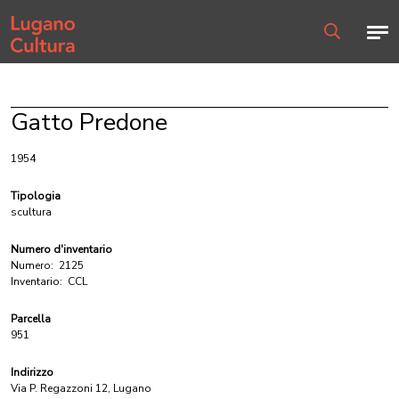
Home page
Men
Ricerca
Gatto Predone
1954
Tipologia
scultura
Numero d'inventario
Numero:
2125
Inventario:
CCL
Parcella
951
Indirizzo
Via P. Regazzoni 12, Lugano