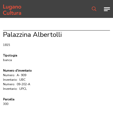
Home page
Men
Ricerca
Palazzina Albertolli
1815
Tipologia
banca
Numero d'inventario
Numero:
A- 909
Inventario:
UBC
Numero:
09-202-A
Inventario:
UPCL
Parcella
300