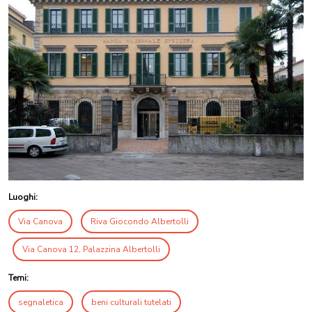
Luoghi:
Via Canova
Riva Giocondo Albertolli
Via Canova 12, Palazzina Albertolli
Temi:
segnaletica
beni culturali tutelati