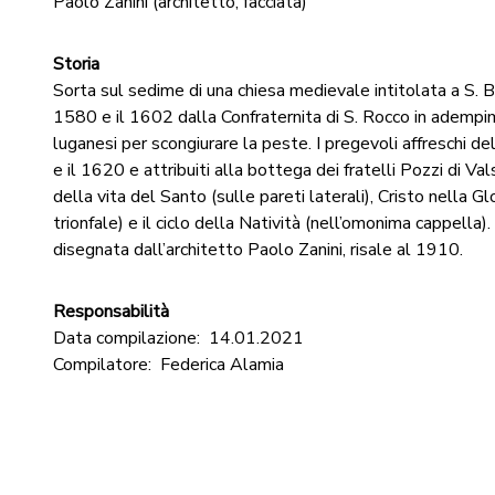
Paolo Zanini (architetto, facciata)
Storia
Sorta sul sedime di una chiesa medievale intitolata a S. Bi
1580 e il 1602 dalla Confraternita di S. Rocco in adempi
luganesi per scongiurare la peste. I pregevoli affreschi del
e il 1620 e attribuiti alla bottega dei fratelli Pozzi di Val
della vita del Santo (sulle pareti laterali), Cristo nella Gl
trionfale) e il ciclo della Natività (nell’omonima cappella)
disegnata dall’architetto Paolo Zanini, risale al 1910.
Responsabilità
Data compilazione:
14.01.2021
Compilatore:
Federica Alamia