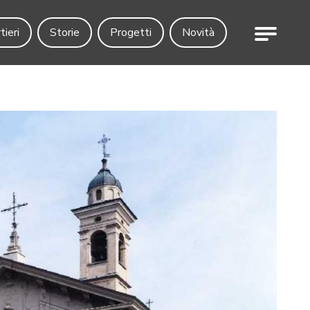
Menu
tieri
Storie
Progetti
Novità