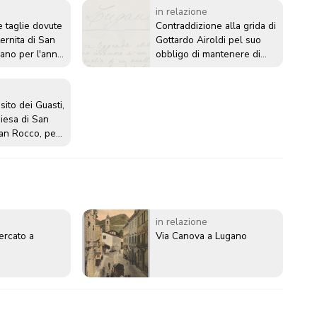
in relazione
e taglie dovute
Contraddizione alla grida di
ernita di San
Gottardo Airoldi pel suo
ano per l'anno
obbligo di mantenere di
fianco alla roggia che
passa avanti la chiesa di
San Rocco e scarica nel
 sito dei Guasti,
lago rasenta la sua casa
hiesa di San
San Rocco, per
soldi 25 annui
in relazione
ercato a
Via Canova a Lugano