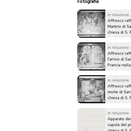
Fotografia
in relazione
Affresco raff
Martirio di S
chiesa di S.
Lugano
in relazione
Affresco raf
l'arrivo di S
Francia nella
Rocco a Lug
in relazione
Affresco raff
morte di San
chiesa di S.
Lugano
in relazione
Apparato dec
cupola del pr
chiesa di S.