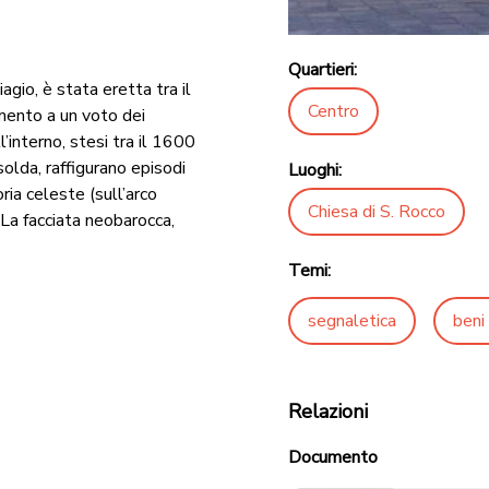
Quartieri:
agio, è stata eretta tra il
Centro
mento a un voto dei
l’interno, stesi tra il 1600
solda, raffigurano episodi
Luoghi:
oria celeste (sull’arco
Chiesa di S. Rocco
. La facciata neobarocca,
Temi:
segnaletica
beni 
Relazioni
Documento