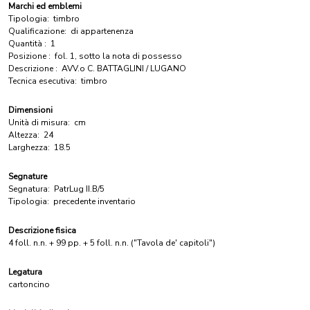
Marchi ed emblemi
Tipologia:
timbro
Qualificazione:
di appartenenza
Quantità :
1
Posizione :
fol. 1, sotto la nota di possesso
Descrizione :
AVV.o C. BATTAGLINI / LUGANO
Tecnica esecutiva:
timbro
Dimensioni
Unità di misura:
cm
Altezza:
24
Larghezza:
18.5
Segnature
Segnatura:
PatrLug II.B/5
Tipologia:
precedente inventario
Descrizione fisica
4 foll. n.n. + 99 pp. + 5 foll. n.n. ("Tavola de' capitoli")
Legatura
cartoncino