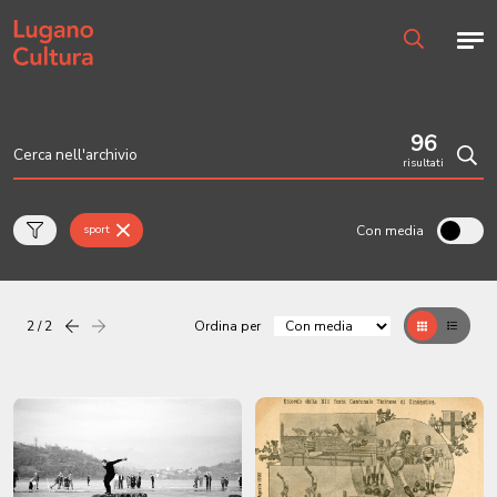
Home page
Men
Ricerca
96
risultati
Cerc
Con media
sport
2 / 2
Ordina per
Precedente
successiva
Griglia
Table