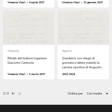
Vincenzo Vicari
|
4 aprile 1937
Vincenzo Vicari
|
31 gennaio 1937
Fotografia
Registro
Ritratti del tiratore luganese
Quaderno con ritagli di
Giacomo Ceresola
giornale e lettere inerenti la
carriera sportiva di Augusto
"Pepèna" Rossi (1886-1975)
Vincenzo Vicari
|
3 marzo 1937
1923-1924
2 / 2
Ordina per
Precedente
successiva