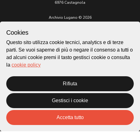
6976 Castagnola
Archivio Lugano © 2026
Per informazioni:
Cookies
patrimonio@lugano.ch
t. +41 58 866 68 50
Questo sito utilizza cookie tecnici, analytics e di terze
Sito istituzionale:
parti. Se vuoi saperne di più o negare il consenso a tutti o
lugano.ch
ad alcuni cookie premi il tasto gestisci cookie o consulta
la
cookie policy
Cookie policy
Privacy Policy
Credits
Rifiuta
Homepage
Temi
Gestisci i cookie
Mappa
Storie
Novità
Accetta tutto
Progetti