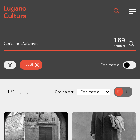
Home page
Men
Ricerca
169
risultati
Cerc
Con media
ritratti
1 / 3
Ordina per
Precedente
successiva
Griglia
Table