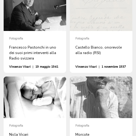
Fotografia
Fotografia
Francesco Pastonchi in uno
Castello Bianco, onorevole
dei suoi primi interventi alla
alla radio (RSI)
Radio svizzera
Vincenzo Vicari
|
19 maggio 1941
Vincenzo Vicari
|
1 novembre 1937
Fotografia
Fotografia
Nicla Vicari
Morcote