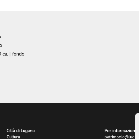
o
o
 ca.
| fondo
Città di Lugano
Per informazioni:
Cultura
patrimonio@lugan