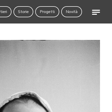
Menu
tieri
Storie
Progetti
Novità