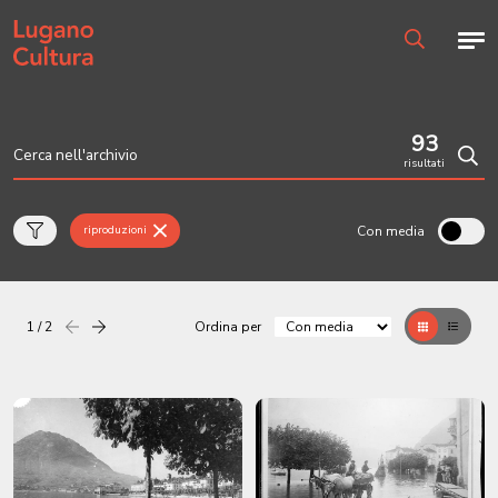
Home page
Men
Ricerca
93
risultati
Cerc
Con media
riproduzioni
1 / 2
Ordina per
Precedente
successiva
Griglia
Table