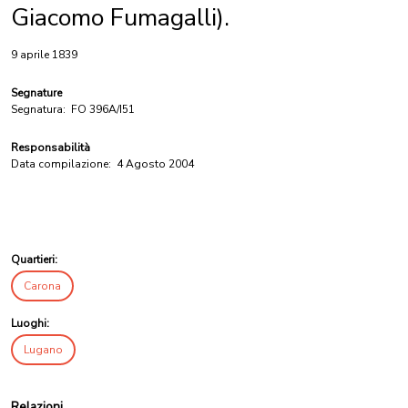
Giacomo Fumagalli).
9 aprile 1839
Segnature
Segnatura:
FO 396A/I51
Responsabilità
Data compilazione:
4 Agosto 2004
Quartieri:
Carona
Luoghi:
Lugano
Relazioni