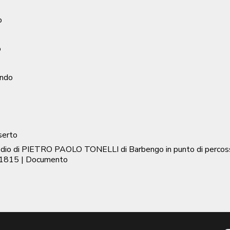
o
o
ondo
nserto
odio di PIETRO PAOLO TONELLI di Barbengo in punto di percoss
 1815
| Documento