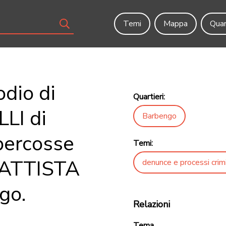
Temi
Mappa
Quar
odio di
Quartieri:
LI di
Barbengo
percosse
Temi:
 BATTISTA
denunce e processi crimi
go.
Relazioni
Tema