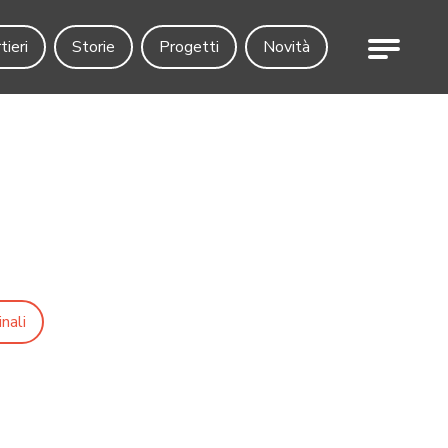
Menu
tieri
Storie
Progetti
Novità
nali