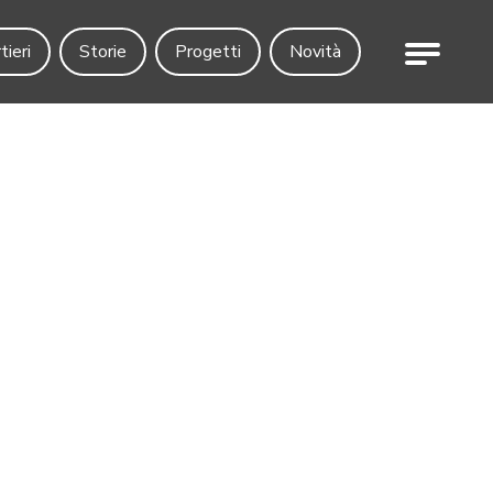
Menu
tieri
Storie
Progetti
Novità