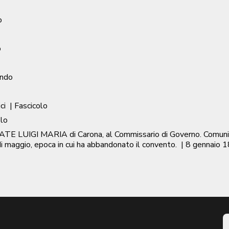
o
o
ondo
ci
| Fascicolo
olo
RATE LUIGI MARIA di Carona, al Commissario di Governo. Comunic
i maggio, epoca in cui ha abbandonato il convento.
|
8 gennaio 