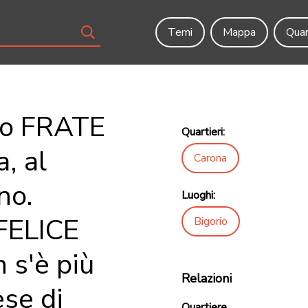
Temi
Mappa
Quar
rio FRATE
Quartieri:
, al
Carona
no.
Luoghi:
 FELICE
Bigorio
 s'è più
Relazioni
ese di
Quartiere