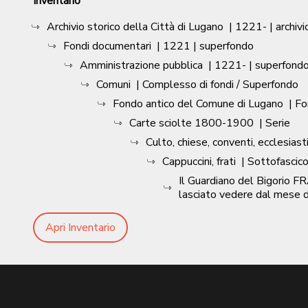
Inventario
Archivio storico della Città di Lugano
|
1221-
| archivi
Fondi documentari
|
1221
| superfondo
Amministrazione pubblica
|
1221-
| superfond
Comuni
| Complesso di fondi / Superfondo
Fondo antico del Comune di Lugano
| F
Carte sciolte 1800-1900
| Serie
Culto, chiese, conventi, ecclesiasti
Cappuccini, frati
| Sottofascic
Il Guardiano del Bigorio F
lasciato vedere dal mese d
Apri Inventario